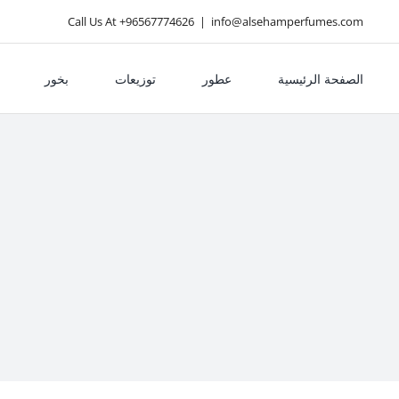
Ski
Call Us At +96567774626
|
info@alsehamperfumes.com
t
conten
الصفحة الرئيسية
عطور
توزيعات
بخور