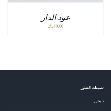
عود الدار
10.00
د.ك
التفاصيل
تصنيفات العطور
بخور