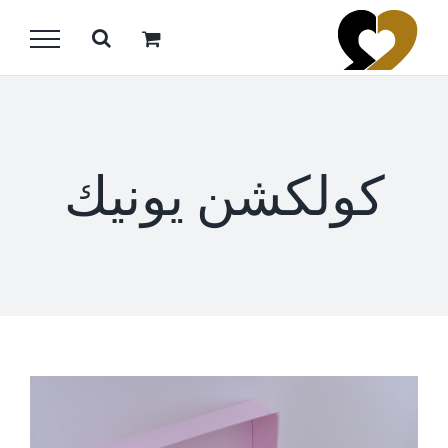
Ski
t
conten
كولكشن يونيك