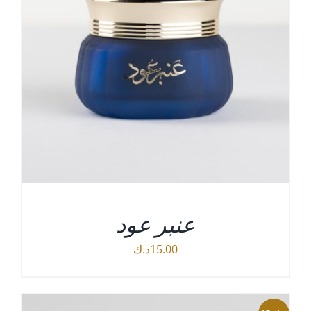
عنبر عود
15.00
د.ك