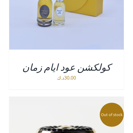
كولكشن عود ايام زمان
30.00
د.ك
التفاصيل
Out of stock