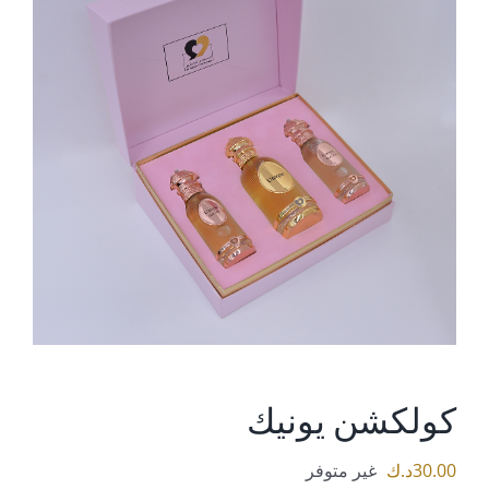
كولكشن يونيك
30.00
د.ك
غير متوفر